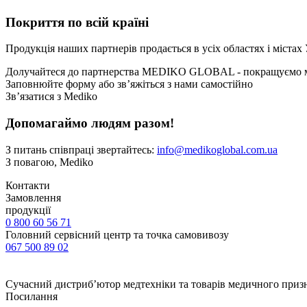
Покриття по всій країні
Продукція наших партнерів продається в усіх областях і міста
Долучайтеся до партнерства
MEDIKO GLOBAL
- покращуємо 
Заповнюйте форму або звʼяжіться з нами самостійно
Звʼязатися з Mediko
Допомагаймо людям разом!
З питань співпраці звертайтесь:
info@medikoglobal.com.ua
З повагою, Medikо
Контакти
Замовлення
продукції
0 800 60 56 71
Головний сервісний центр та точка самовивозу
067 500 89 02
Сучасний дистриб’ютор медтехніки та товарів медичного приз
Посилання