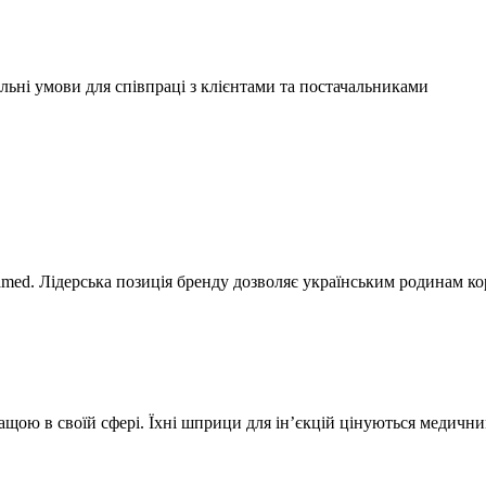
льні умови для співпраці з клієнтами та постачальниками
amed. Лідерська позиція бренду дозволяє українським родинам к
щою в своїй сфері. Їхні шприци для ін’єкцій цінуються медични