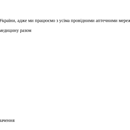
х України, адже ми працюємо з усіма провідними аптечними мере
медицину разом
начення