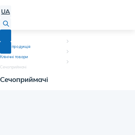
UA
Наша продукція
Клінічні товари
Сечоприймачі
Сечоприймачі