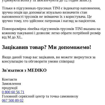
утримують вологу та забезпечують до 12 годин захисту.
Тільки в підгузниках-трусиках TINI є індикатор наповнення,
зручна опція що допомагає візуально визначити стан
наповненості трусиків не знімаючи їх з користувача. Це
зручно тому, хто здійснює патронаж і нагляд за пацієнтом.
Повноразмірна лінейка підгузників-трусиків TINI вказана на
кожному пакуванні і дозволяє легко обрати потрібний розмір
від M до XL.
Зацікавив товар? Ми допоможемо!
Якщо даний товар вас зацікавив, ви можете звернутися за
консультацію та обговорити умови співпраці
Зв'язатися з MEDIKO
Контакти
Замовлення
продукції
0 800 60 56 71
Головний сервісний центр та точка самовивозу
067 500 89 02