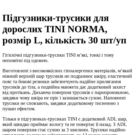
Підгузники-трусики для
дорослих TINI NORMA,
розмір L, кількість 30 шт/уп
Гігієнічні підгузники-трусики TINI м’які, тонкі і тому
непомітні під одежею.
Виготовлені з високоякісних гіпоалергених матеріалів, м’який
ніжний верхній шар трусиків не подразнює шкіру, еластичний
пояс та бокові резинки забезпечують надійне прилягання
трусиків до тіла, а подвійна манжета дає додатковий захист
від протікань. Дихаюча поверхня трусиків є паропроникною,
завдяки чому шкіра не пріє і залишається сухою. Наповнені
трусики не сповзають, завдяки додатковому тисненню з
пушап ефектом.
Тільки в підгузниках-трусиках TINI є додатковий ADL шар,
який швидко приймає вологу та не повертає її назад. З ADL
шаром поверхня стає сухою за 3 хвилини. Трусики надійно