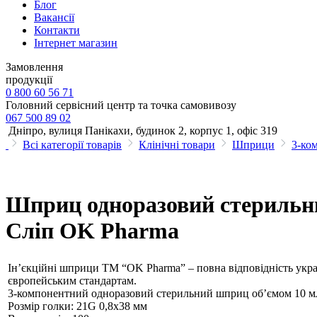
Блог
Вакансії
Контакти
Інтернет магазин
Замовлення
продукції
0 800 60 56 71
Головний сервісний центр та точка самовивозу
067 500 89 02
Дніпро, вулиця Панікахи, будинок 2, корпус 1, офіс 319
Всі категорії товарів
Клінічні товари
Шприци
3-ко
Шприц одноразовий стерильни
Сліп OK Pharma
Ін’єкційні шприци TM “OK Pharma” – повна відповідність укра
європейським стандартам.
3-компонентний одноразовий стерильний шприц об’ємом 10 мл
Розмір голки: 21G 0,8х38 мм