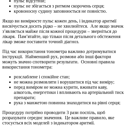
пульс відсутній;
пульс не збігається з ритмом скорочень серця;
кровоносну судину заповнюється не повністю.
Якщо ви вимірюєте пульс кожен день, і індикатор аритмії
висвічується досить рідко – не хвилюйтеся. Але якщо значок
з’являється майже після кожної процедури – зверніться до
лікаря. Пам’ятайте, що тільки після детального обстеження
лікар зможе поставити точний діагноз.
Під час використання тонометра важливо дотримуватися
інструкції. Найменший рух, розмови або інші фактори
можуть значно спотворити результати. Основні правила
використання тонометра:
розслаблене і спокійне стан;
не можна розмовляти і ворушитися під час виміру;
перед виміром не можна курити, вживати каву,
алкоголь, енергетики і впливають на артеріальний тиск
препарати;
рука з манжетою повинна знаходитися на рівні серця;
Процедуру потрібно проводити 3 рази поспіль, щоб
розрахувати середнє значення. Це важливе правило, яке
стосується всіх моделей з індикатором аритмії.