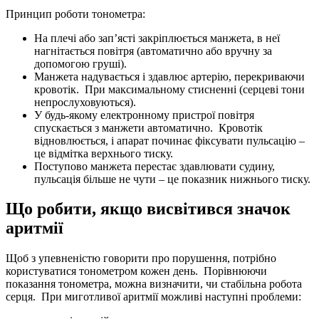
Принцип роботи тонометра:
На плечі або зап’ясті закріплюється манжета, в неї
нагнітається повітря (автоматично або вручну за
допомогою груші).
Манжета надувається і здавлює артерію, перекриваючи
кровотік. При максимальному стисненні (серцеві тони
непрослуховуються).
У будь-якому електронному пристрої повітря
спускається з манжети автоматично. Кровотік
відновлюється, і апарат починає фіксувати пульсацію –
це відмітка верхнього тиску.
Поступово манжета перестає здавлювати судину,
пульсація більше не чути – це показник нижнього тиску.
Що робити, якщо висвітився значок
аритмії
Щоб з упевненістю говорити про порушення, потрібно
користуватися тонометром кожен день. Порівнюючи
показання тонометра, можна визначити, чи стабільна робота
серця. При миготливої ​​аритмії можливі наступні проблеми: