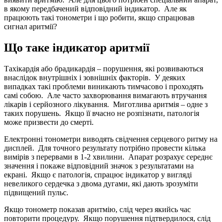
в якому передбачений відповідний індикатор. Але як
працюють такі тонометри і що робити, якщо спрацював
сигнал аритмії?
Що таке індикатор аритмії
Тахікардія або брадикардія – порушення, які розвиваються
внаслідок внутрішніх і зовнішніх факторів. У деяких
випадках такі проблеми виникають тимчасово і проходять
самі собою. Але часто захворювання вимагають втручання
лікарів і серйозного лікування. Миготлива аритмія – одне з
таких порушень. Якщо її вчасно не розпізнати, патологія
може призвести до смерті.
Електронні тонометри виводять свідчення серцевого ритму на
дисплей. Для точного результату потрібно провести кілька
вимірів з перервами в 1-2 хвилини. Апарат розрахує середнє
значення і покаже відповідний значок з результатами на
екрані. Якщо є патологія, спрацює індикатор у вигляді
невеликого сердечка з двома дугами, які дають зрозуміти
підвищений пульс.
Якщо тонометр показав аритмію, слід через якийсь час
повторити процедуру. Якщо порушення підтвердилося, слід