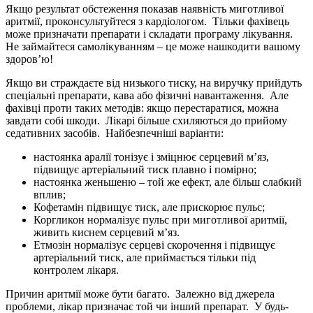
Якщо результат обстеження показав наявність миготливої ​​
аритмії, проконсультуйтеся з кардіологом. Тільки фахівець
може призначати препарати і складати програму лікування.
Не займайтеся самолікуванням – це може нашкодити вашому
здоров’ю!
Якщо ви страждаєте від низького тиску, на виручку прийдуть
спеціальні препарати, кава або фізичні навантаження. Але
фахівці проти таких методів: якщо перестаратися, можна
завдати собі шкоди. Лікарі більше схиляються до прийому
седативних засобів. Найбезпечніші варіанти:
настоянка аралії тонізує і зміцнює серцевий м’яз,
підвищує артеріальний тиск плавно і помірно;
настоянка женьшеню – той же ефект, але більш слабкий
вплив;
Кофетамін підвищує тиск, але прискорює пульс;
Коргликон нормалізує пульс при миготливої ​​аритмії,
живить киснем серцевий м’яз.
Етмозін нормалізує серцеві скорочення і підвищує
артеріальний тиск, але приймається тільки під
контролем лікаря.
Причин аритмії може бути багато. Залежно від джерела
проблеми, лікар призначає той чи інший препарат. У будь-