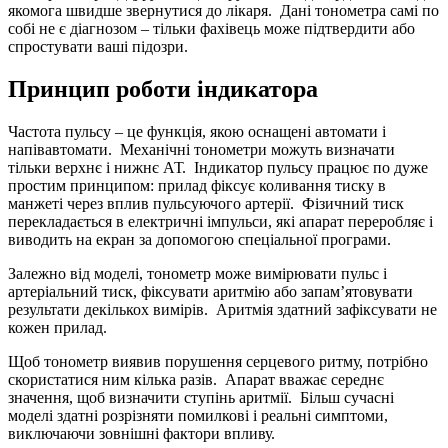
якомога швидше звернутися до лікаря. Дані тонометра самі по
собі не є діагнозом – тільки фахівець може підтвердити або
спростувати ваші підозри.
Принцип роботи індикатора
Частота пульсу – це функція, якою оснащені автомати і
напівавтомати. Механічні тонометри можуть визначати
тільки верхнє і нижнє АТ. Індикатор пульсу працює по дуже
простим принципом: прилад фіксує коливання тиску в
манжеті через вплив пульсуючого артерії. Фізичний тиск
перекладається в електричні імпульси, які апарат переробляє і
виводить на екран за допомогою спеціальної програми.
Залежно від моделі, тонометр може вимірювати пульс і
артеріальний тиск, фіксувати аритмію або запам’ятовувати
результати декількох вимірів. Аритмія здатний зафіксувати не
кожен прилад.
Щоб тонометр виявив порушення серцевого ритму, потрібно
скористатися ним кілька разів. Апарат вважає середнє
значення, щоб визначити ступінь аритмії. Більш сучасні
моделі здатні розрізняти помилкові і реальні симптоми,
виключаючи зовнішні фактори впливу.