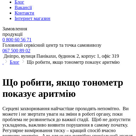
Блог
Вакансії
Контакти
Інтернет магазин
Замовлення
продукції
0 800 60 56 71
Головний сервісний центр та точка самовивозу
067 500 89 02
Дніпро, вулиця Панікахи, будинок 2, корпус 1, офіс 319
Блог
Що робити, якщо тонометр показує аритмію
Що робити, якщо тонометр
показує аритмію
Серцеві захворювання найчастіше проходять непомітно. Ви
можете і не звертати уваги на зміни в роботі органу, поки
проблема не розвинеться до важкої стадії. Щоб не допустити
ускладнень, важливо виявити порушення в самому початку.
Регулярне вимірювання тиску – кращий спосіб вчасно
виявити аритмію. Але для цього потрібен спеціальний апарат,